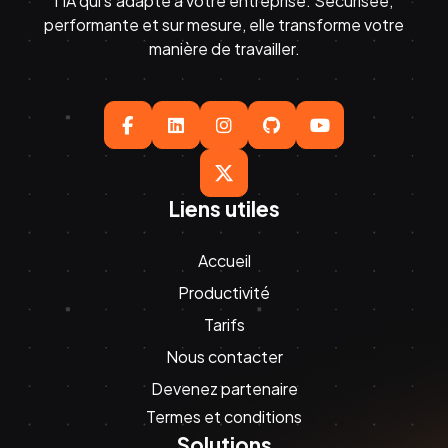
l’IA qui s’adapte à votre entreprise. Sécurisée,
performante et sur mesure, elle transforme votre
manière de travailler.





Liens utiles
Accueil
Productivité
Tarifs
Nous contacter
Devenez partenaire
Termes et conditions
Solutions