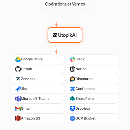
Opérations et Ventes
Google Drive
Slack
Github
Notion
Zendesk
Discourse
Jira
Confluence
Microsoft Teams
SharePoint
Gmail
Dropbox
Amazon S3
GCP Bucket