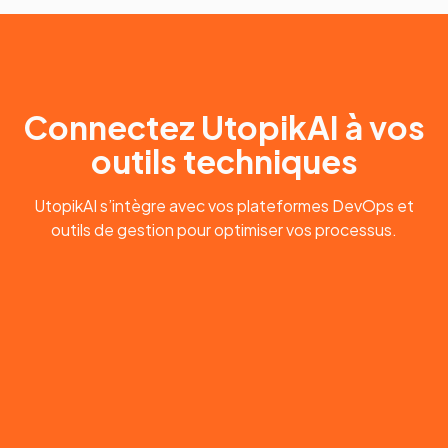
Connectez UtopikAI à vos
outils techniques
UtopikAI s’intègre avec vos plateformes DevOps et
outils de gestion pour optimiser vos processus.
Slack
Synchronisez vos équipes tech et
automatisez les échanges incidents.
Gmail
Priorisez les tickets techniques critiques