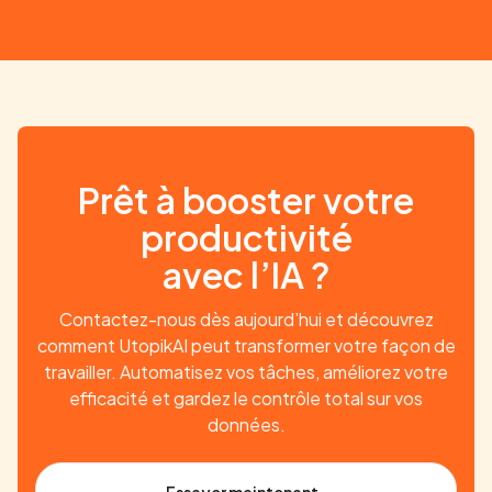
Prêt à booster votre
productivité
avec l’IA ?
Contactez-nous dès aujourd’hui et découvrez
comment UtopikAI peut transformer votre façon de
travailler. Automatisez vos tâches, améliorez votre
efficacité et gardez le contrôle total sur vos
données.
Essayer maintenant