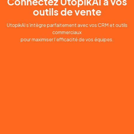
Connectez UtopikAI à vos
outils de vente
UtopikAI s’intègre parfaitement avec vos CRM et outils
commerciaux
pour maximiser l’efficacité de vos équipes.
Slack
Générez des réponses automatiques et
mettez à jour les statuts directement
depuis Slack.
Gmail
Transformez vos e-mails en tickets et
planifiez des réponses rapides.
Salesforce