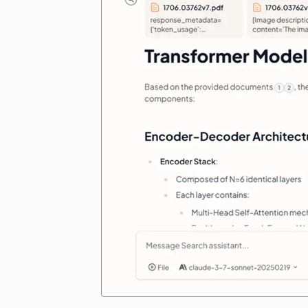
 et la
l’IA.
ternes pour
itives pour
essentiel.