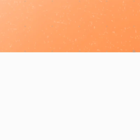
Découvrez comment l'IA combinée à vos
données peut révolutionner votre
entreprise et booster votre productivité