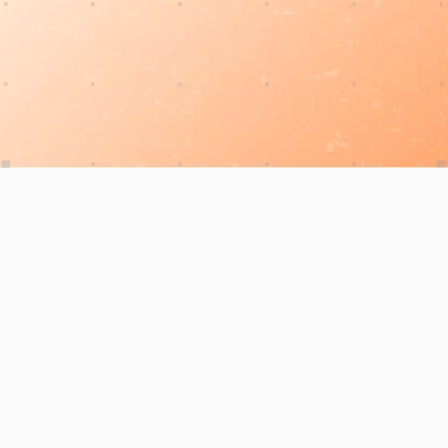
dez une
FR
émo