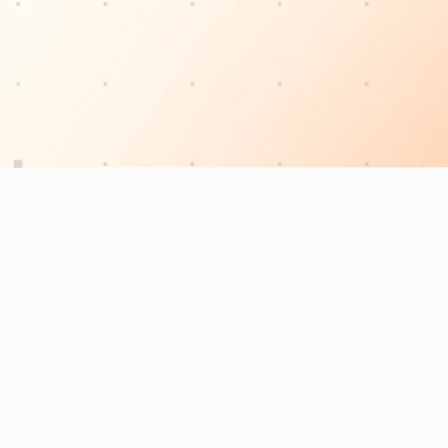
Deman
Productivité
Tarifs
d